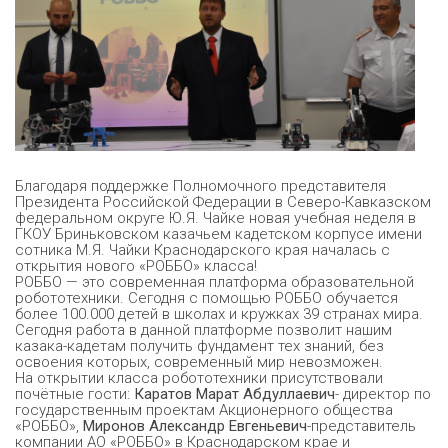
Благодаря поддержке Полномочного представителя
Президента Российской Федерации в Северо-Кавказском
федеральном округе Ю.Я. Чайке новая учебная неделя в
ГКОУ Бриньковском казачьем кадетском корпусе имени
сотника М.Я. Чайки Краснодарского края началась с
открытия нового «РОББО» класса!
РОББО — это современная платформа образовательной
робототехники. Сегодня с помощью РОББО обучается
более 100.000 детей в школах и кружках 39 странах мира.
Сегодня работа в данной платформе позволит нашим
казака-кадетам получить фундамент тех знаний, без
освоения которых, современный мир невозможен.
На открытии класса робототехники присутствовали
почётные гости:
Каратов Марат Абдуллаевич
- директор по
государственным проектам Акционерного общества
«РОББО»,
Миронов Александр Евгеньевич
-представитель
компании АО «РОББО» в Краснодарском крае и