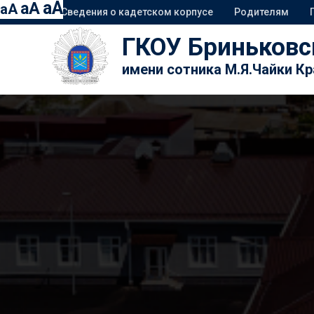
aA
aA
aA
Сведения о кадетском корпусе
Родителям
ГКОУ Бриньковс
имени сотника М.Я.Чайки К