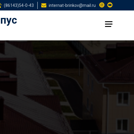
(86143)54-0-43
internat-brinkov@mail.ru
рпус