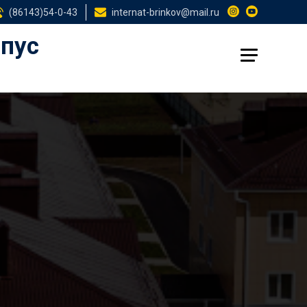
(86143)54-0-43
internat-brinkov@mail.ru
рпус