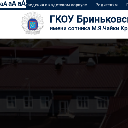
aA
aA
aA
Сведения о кадетском корпусе
Родителям
ГКОУ Бриньковс
имени сотника М.Я.Чайки К