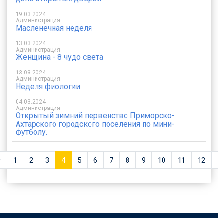
19.03.2024
Администрация
Масленечная неделя
13.03.2024
Администрация
Женщина - 8 чудо света
13.03.2024
Администрация
Неделя фиологии
04.03.2024
Администрация
Открытый зимний первенство Приморско-
Ахтарского городского поселения по мини-
футболу.
«
Предыдущая
1
2
3
4
5
6
7
8
9
10
11
12